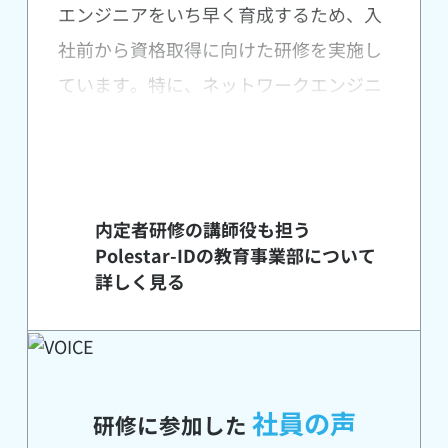
エンジニアをいち早く育成するため、入
社前から資格取得に向けた研修を実施し
ています。特に、ネットワークエンジニ
アが最初に挑戦することの多い
「CCNA」を、入社前に取得できるチャ
ンスがあります。
合格者は、
毎月の給料にプラスして資格
内定者研修の講師役も担う
Polestar-IDの教育事業部について
手当を受け取れる
ため、月給アップがで
詳しく見る
きることも魅力の一つです。
入社後3ヶ月は、ネットワークやサーバ
の実機研修、業務を効率的に進めるため
社員の声
研修に参加した
の方法
などを学びます。