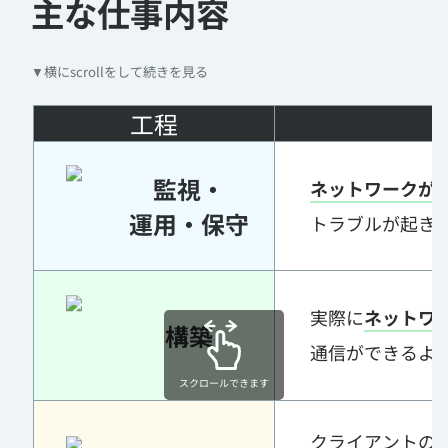
主な仕事内容
▼横にscrollをして続きを見る
工程
監視・
ネットワークが
運用・保守
トラブルが起き
実際に
ネットワ
構築
通信ができるよ
スクロールできます
クライアントの