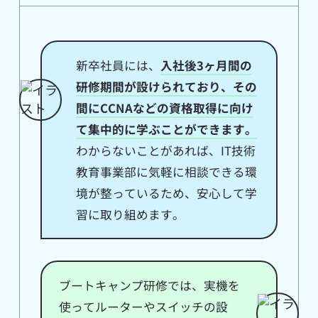
資格勉強をしていて、分からないことが
あれば、現役エンジニアによって構成さ
れている「IT技術教育事業部」にいつで
新卒社員には、
入社後3ヶ月間の
研修期間が設けられており、その
も質問することが可能。
間にCCNAなどの資格取得に向け
て集中的に学ぶことができます。
Polestar-IDには、
ネットワークの研修や
わからないことがあれば、IT技術
実機練習ができる環境（研修センター）
教育事業部に気軽に相談できる環
も用意
されています。
境が整っているため、安心して学
習に取り組めます。
ブートキャンプ研修では、実機を
使ってルーターやスイッチの設